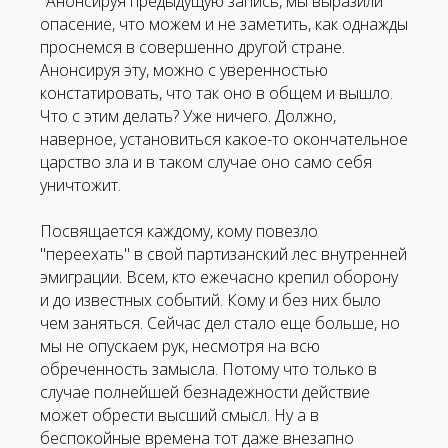
"Анонсируя предыдущую запись, мы выразили
опасение, что можем и не заметить, как однажды
проснемся в совершенно другой стране.
Анонсируя эту, можно с уверенностью
констатировать, что так оно в общем и вышло.
Что с этим делать? Уже ничего. Должно,
наверное, установиться какое-то окончательное
царство зла и в таком случае оно само себя
уничтожит.
Посвящается каждому, кому повезло
Панк-рок магазин
"переехать" в свой партизанский лес внутренней
эмиграции. Всем, кто ежечасно крепил оборону
и до известных событий. Кому и без них было
чем заняться. Сейчас дел стало еще больше, но
мы не опускаем рук, несмотря на всю
обреченность замысла. Потому что только в
случае полнейшей безнадежности действие
Винил
CD
может обрести высший смысл. Ну а в
беспокойные времена тот даже внезапно