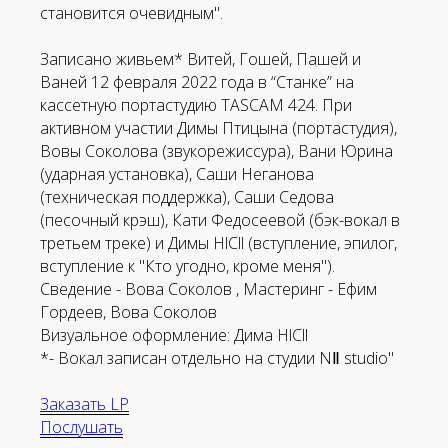
становится очевидным".
Записано живьем* Витей, Гошей, Пашей и
Ваней 12 февраля 2022 года в “Станке” на
Аудиокассеты
Мерч
кассетную портастудию TASCAM 424. При
активном участии Димы Птицына (портастудия),
Вовы Соколова (звукорежиссура), Вани Юрина
(ударная установка), Саши Неганова
(техническая поддержка), Саши Седова
(песочный крэш), Кати Федосеевой (бэк-вокал в
третьем треке) и Димы HlCll (вступление, эпилог,
Литература
Second Hand
вступление к "Кто угодно, кроме меня").
Сведение - Вова Соколов , Мастеринг - Ефим
Гордеев, Вова Соколов
Визуальное оформление: Дима HlCll
*- Вокал записан отдельно на студии NⅡ studio"
Заказать LP
Послушать