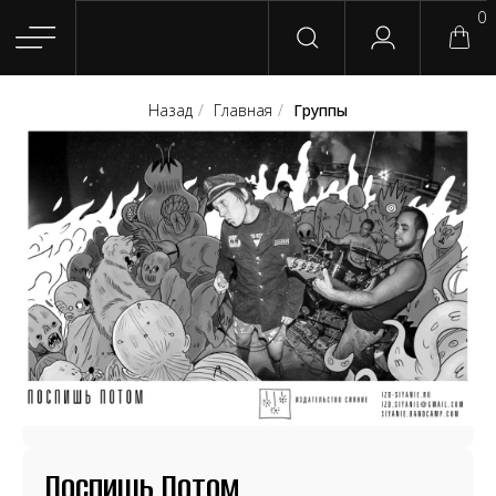
0
Назад
/
Главная
/
Группы
Главная
Магазин
Группы
Релизы
Плейлисты
Конт
Сотрудничество
Для покупателей
English
Поспишь Потом