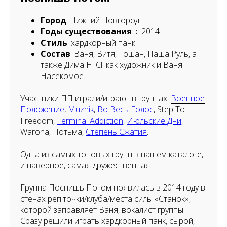
Город
: Нижний Новгород
Годы существования
: с 2014
Стиль
: хардкорный панк
Состав
: Ваня, Витя, Гошан, Паша Руль, а
также Дима Hl Cll как художник и Ваня
Насекомое.
Участники ПП играли/играют в группах:
Военное
Положение
,
Muzhik
,
Во Весь Голос
, Step To
Freedom,
Terminal Addiction
,
Июльские Дни
,
Warona, Потьма,
Степень Сжатия
.
Одна из самых топовых групп в нашем каталоге,
и наверное, самая дружественная.
Группа Поспишь Потом появилась в 2014 году в
стенах реп.точки/клуба/места силы «Станок»,
которой заправляет Ваня, вокалист группы.
Сразу решили играть хардкорный панк, сырой,