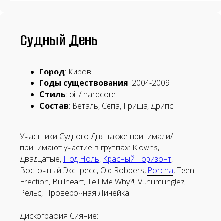
Судный День
Город
: Киров
Годы существования
: 2004-2009
Стиль
: oi! / hardcore
Состав
: Веталь, Сепа, Гриша, Дрипс.
Панк-рок магазин
Участники Судного Дня также принимали/
принимают участие в группах: Klowns,
Двадцатые,
Под Ноль
,
Красный Горизонт
,
Восточный Экспресс, Old Robbers,
Porcha
, Teen
Erection, Bullheart, Tell Me Why?!, Vunumunglez,
Винил
CD
Рельс, Проверочная Линейка.
Дискография Сияние: