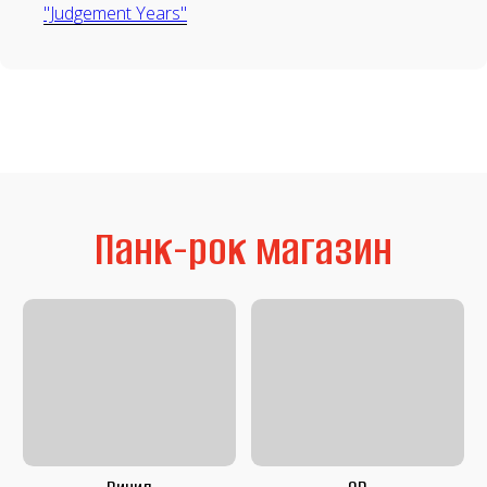
"Judgement Years"
Аудиокассеты
Мерч
Литература
Second Hand