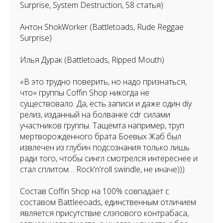
Surprise, System Destruction, 58 статья)
Антон ShokWorker (Battletoads, Rude Reggae
Surprise)
Илья Дурак (Battletoads, Ripped Mouth)
«В это трудно поверить, но надо признаться,
что» группы Coffin Shop никогда не
существовало. Да, есть записи и даже один diy
релиз, изданный на болванке cdr силами
участников группы. Тащемта например, труп
мертворожденного брата Боевых Жаб был
извлечен из глубин подсознания только лишь
ради того, чтобы сингл смотрелся интереснее и
стал сплитом… Rock'n'roll swindle, не иначе)))
Состав Coffin Shop на 100% совпадает с
составом Battleеoads, единственным отличием
является присутствие слэпового контрабаса,