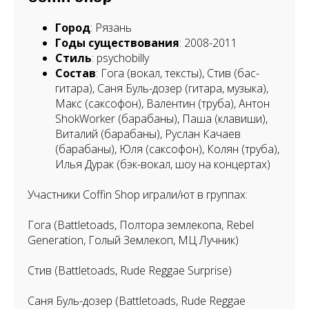
Город
: Рязань
Годы существования
: 2008-2011
Стиль
: psychobilly
Состав
: Гога (вокал, тексты), Стив (бас-
гитара), Саня Буль-дозер (гитара, музыка),
Макс (саксофон), Валентин (труба), Антон
ShokWorker (барабаны), Паша (клавиши),
Виталий (барабаны), Руслан Качаев
(барабаны), Юля (саксофон), Колян (труба),
Илья Дурак (бэк-вокал, шоу на концертах)
Участники Coffin Shop играли/ют в группах:
Гога (Battletoads, Полтора землекопа, Rebel
Generation, Голый Землекоп, МЦ Лучник)
Стив (Battletoads, Rude Reggae Surprise)
Саня Буль-дозер (Battletoads, Rude Reggae