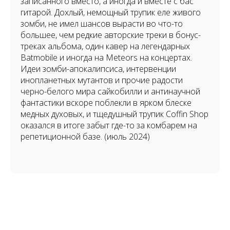
записанного вместо, а иногда и вместе с бас
гитарой. Дохлый, немощный трупик еле живого
зомби, не имел шансов вырасти во что-то
большее, чем редкие авторские треки в бонус-
треках альбома, один кавер на легендарных
Batmobile и иногда на Meteors на концертах.
Идеи зомби-апокалипсиса, интервенции
инопланетных мутантов и прочие радости
черно-белого мира сайкобилли и антинаучной
фантастики вскоре поблекли в ярком блеске
медных духовых, и тщедушный трупик Coffin Shop
оказался в итоге забыт где-то за комбарем на
репетиционной базе. (июль 2024)