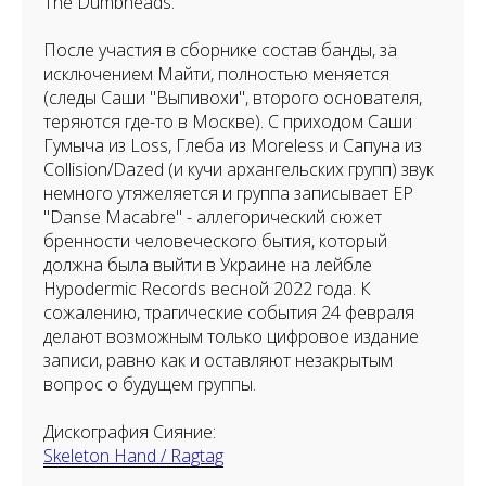
The Dumbheads.
После участия в сборнике состав банды, за
исключением Майти, полностью меняется
(следы Саши "Выпивохи", второго основателя,
теряются где-то в Москве). С приходом Саши
Гумыча из Loss, Глеба из Moreless и Сапуна из
Collision/Dazed (и кучи архангельских групп) звук
немного утяжеляется и группа записывает EP
"Danse Macabre" - аллегорический сюжет
бренности человеческого бытия, который
должна была выйти в Украине на лейбле
Hypodermic Records весной 2022 года. К
сожалению, трагические события 24 февраля
делают возможным только цифровое издание
записи, равно как и оставляют незакрытым
вопрос о будущем группы.
Дискография Сияние:
Skeleton Hand / Ragtag