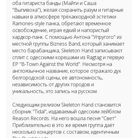
оба гитариста банды (Майти и Саша
"Выпивоха"), желая сохранить разум и гитарные
навыки в атмосфере трёхаккордной эстетики
Ramones-style панка, обретают временное
освобождение, играя едкий и напористый
хардкор-панк. С помощью Антона "Упругого" из
местной группы Bizness Band, который занимает
место барабанщика, Skeleton Hand записывают
сплит с одесскими корешами из Ragtag и первую
EP "B-Town Against the World". Несмотря на
англоязычное название, которое отражало дух
белгородской сцены, её автономность,
независимость от других городов и
уникальность, это запись на русском.
Следующим релизом Skeleton Hand становится
сборник "Tidal", издаваемый одесским лейблом
Reason Records. На него вошла песня "Свет".
Приблизительно в это же время группа даёт
несколько концертов с составом, идентичным