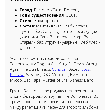
Город
: Белгород/Санкт-Петербург
Годы существования
: С 2017
Стиль
: Хардкор-панк
Состав
: Майти - вокал, Глеб - гитара,
Гумыч - бас, Сапун - ударные. Предыдущие
участники: Саня Выпивоха - гитара/бас,
Старый - бас, Упругий - ударные, Глеб Хлеб -
ударные.
Участники группы играют/играли в Still,
Tomorrow, My Dog's a Cat, Kung Fu Devils, Wrong
Again, The Dumbheads,
Collision
, Dazed,
Loss
,
Raurava
, Wizards, LOG, Moreless, ВИА Поп
Мусор, Bad Tape, Murder of Life, Bizness Band.
Группа Skeleton Hand родилась из джемов на
студии белгородской группы The Dumbheads. Во
время процесса сочинения и в перерывах
между репетициями песен для второго альбома