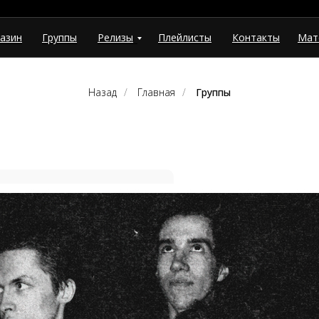
азин
Группы
Релизы
Плейлисты
Контакты
Мат
Назад
/
Главная
/
Группы