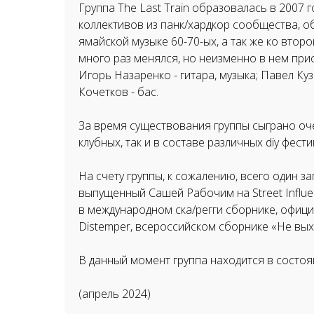
Группа The Last Train образовалась в 2007 г
коллективов из панк/хардкор сообщества, 
ямайской музыке 60-70-ых, а так же ко второ
много раз менялся, но неизменно в нем прис
Игорь Назаренко - гитара, музыка; Павел Ку
Кочетков - бас.
За время существования группы сыграно оче
клубных, так и в составе различных diy фести
На счету группы, к сожалению, всего один з
выпущенный Сашей Рабочим на Street Influen
в международном ска/регги сборнике, офиц
Distemper, всероссийском сборнике «Не вых
В данный момент группа находится в состоя
(апрель 2024)