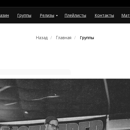
азин
Группы
Релизы
Плейлисты
Контакты
Мат
Назад
/
Главная
/
Группы