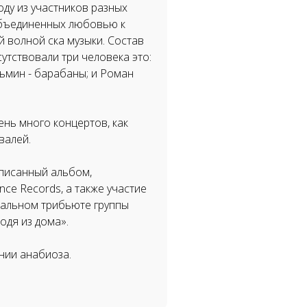
оду из участников разных
объединенных любовью к
й волной ска музыки. Состав
утствовали три человека это:
зьмин - барабаны; и Роман
нь много концертов, как
валей.
аписанный альбом,
ce Records, а также участие
иальном трибьюте группы
одя из дома».
нии анабиоза.