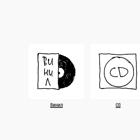
Винил
CD