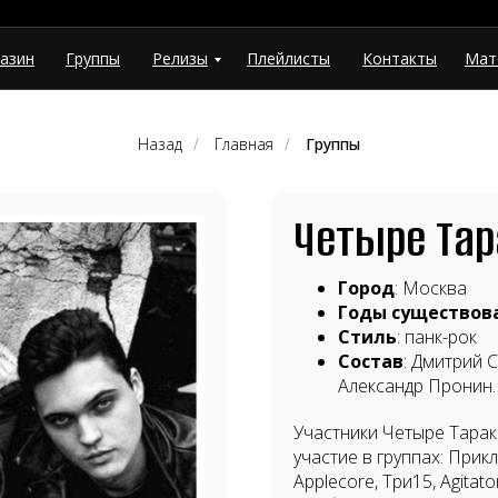
азин
Группы
Релизы
Плейлисты
Контакты
Мат
Назад
/
Главная
/
Группы
Четыре Тар
Город
: Москва
Годы существов
Стиль
: панк-рок
Состав
: Дмитрий 
Александр Пронин.
Участники Четыре Тарак
участие в группах: Прик
Applecore, Три15, Agita