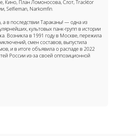
re, Кино, План Ломоносова, Слот, Tracktor
и, Selfieman, Narkomfin.
 а в последствии Тараканы! — одна из
улярнейших, культовых панк-групп в истории
а. Возникла в 1991 году в Москве, пережила
иключений, смен составов, выпустила
мов, и в итоге объявила о распаде в 2022
стей России из-за своей оппозиционной