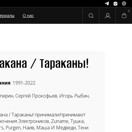
0
ериалы
О нас
акана / Тараканы!
ания
: 1991-2022
Спирин, Сергей Прокофьев, Игорь Рыбин,
ана / Тараканы! принимали/принимают
лючения Электроников, Zuname, Тушка,
tors, Purgen, Наив, Маша И Медведи, Тени