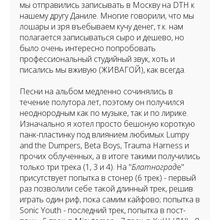
мы отправились записывать в Москву на DTH к
нашему другу Даниле. Многие говорили, что мы
лошары и зря въебываем кучу денег, т.к. нам
полагается записываться сыро и дешево, но
было очень интересно попробовать
профессиональный студийный звук, хоть и
писались мы вживую (ЖИВАГОЙ), как всегда.
Песни на альбом медленно сочинялись в
течение полутора лет, поэтому он получился
неоднородным как по музыке, так и по лирике.
Изначально я хотел просто бешоную короткую
панк-пластинку под влиянием любимых Lumpy
and the Dumpers, Beta Boys, Trauma Harness и
прочих облученных, а в итоге такими получились
только три трека (1, 3 и 4). На "
Блатноград
е"
присутствует попытка в стонер (6 трек) - первый
раз позволили себе такой длинный трек, решив
играть один риф, пока самим кайфово; попытка в
Sonic Youth - последний трек, попытка в пост-