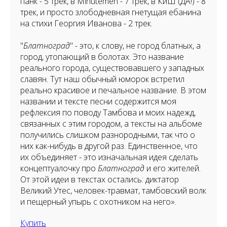
панк - 5 трек, в Minutemen - 7 трек, в КиШ (ДА!) - 8
трек, и просто злободневная гнетущая ебанина
на стихи Георгия Иванова - 2 трек.
"
Блатноград
" - это, к слову, не город блатных, а
город, утопающий в болотах. Это название
реального города, существовавшего у западных
славян. Тут наш обычный юморок встретил
реально красивое и печальное название. В этом
названии и тексте песни содержится моя
рефлексия по поводу Тамбова и моих надежд,
связанных с этим городом, а тексты на альбоме
получились слишком разнородными, так что о
них как-нибудь в другой раз. Единственное, что
их объединяет - это изначальная идея сделать
концептуалочку про
Блатноград
и его жителей.
От этой идеи в текстах остались: диктатор
Великий Утес, человек-травмат, тамбовский волк
и пещерный упырь с охотником на него».
Купить