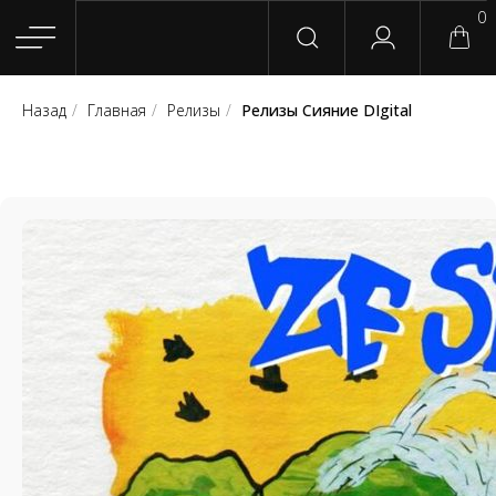
0
Назад
/
Главная
/
Релизы
/
Релизы Сияние DIgital
Главная
Магазин
Группы
Релизы
Плейлисты
Конт
Сотрудничество
Для покупателей
English