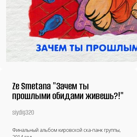
Панк-рок магазин
Ze Smetana "Зачем ты
прошлыми обидами живешь?!"
siydig320
Винил
CD
Финальный альбом кировской ска-панк группы,