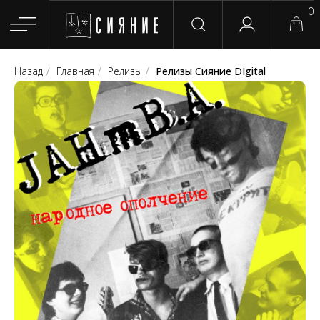
0
Назад
/
Главная
/
Релизы
/
Релизы Сияние DIgital
Главная
Магазин
Группы
Релизы
Плейлисты
Конт
Сотрудничество
Для покупателей
English