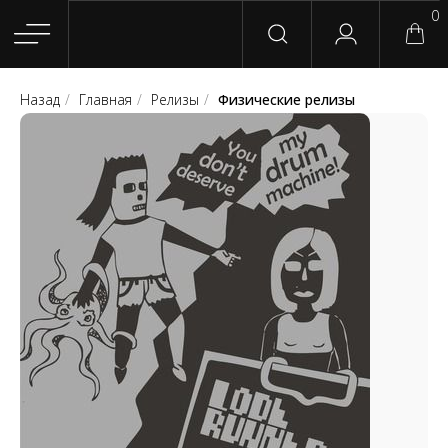
0
Назад
/
Главная
/
Релизы
/
Физические релизы
Главная
Магазин
Группы
Релизы
Плейлисты
Конт
Сотрудничество
Для покупателей
English