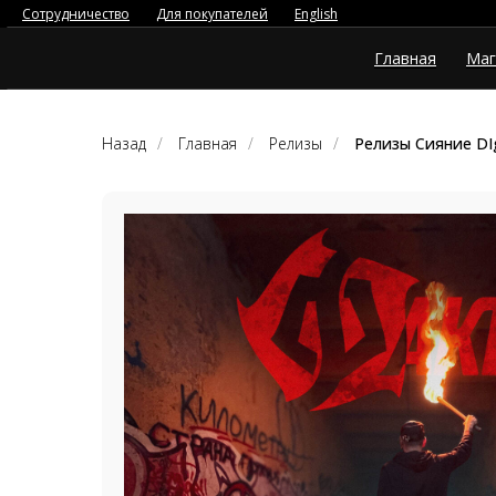
Сотрудничество
Для покупателей
English
Главная
Маг
Назад
/
Главная
/
Релизы
/
Релизы Сияние DIg