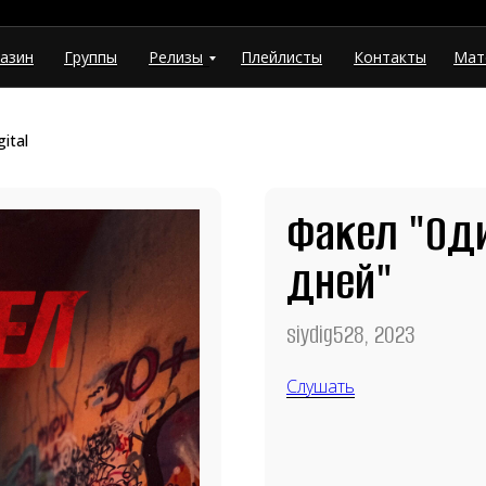
азин
Группы
Релизы
Плейлисты
Контакты
Мат
ital
Факел "Од
дней"
siydig528, 2023
Слушать