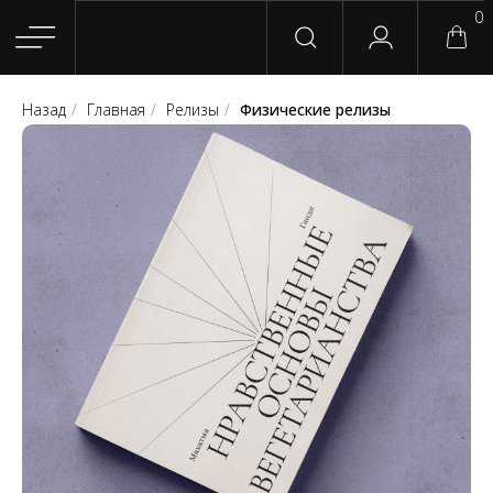
0
Назад
/
Главная
/
Релизы
/
Физические релизы
Главная
Магазин
Группы
Релизы
Плейлисты
Конт
Сотрудничество
Для покупателей
English