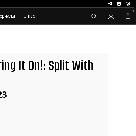
0
ериалы
О нас
ing It On!: Split With
23