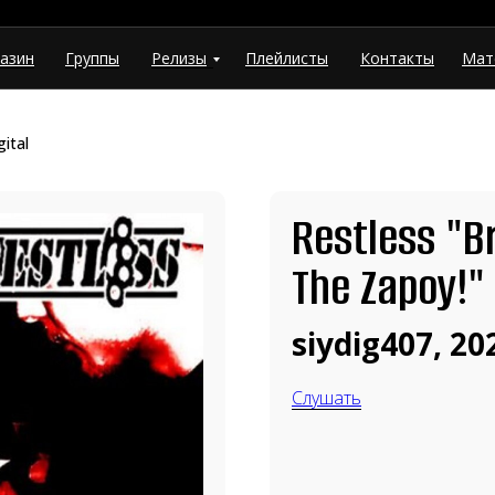
азин
Группы
Релизы
Плейлисты
Контакты
Мат
ital
Restless "Br
The Zapoy!"
siydig407, 20
Слушать