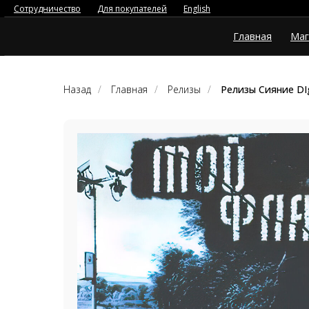
Сотрудничество
Для покупателей
English
Главная
Маг
Назад
/
Главная
/
Релизы
/
Релизы Сияние DIg