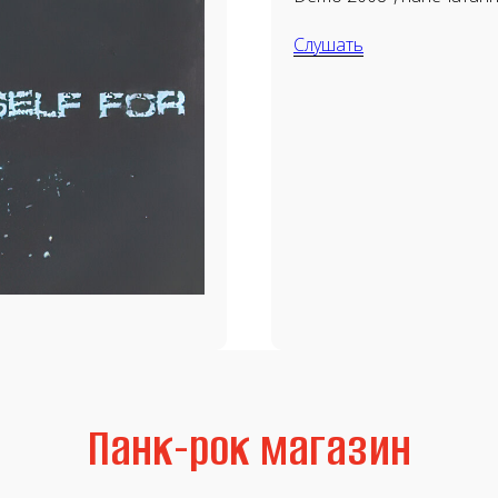
Слушать
Панк-рок магазин