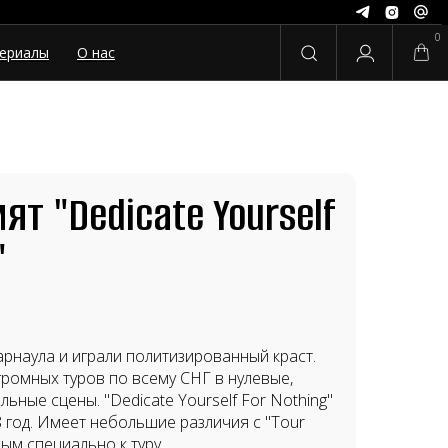
0
ериалы
О нас
т "Dedicate Yourself
"
арнаула и играли политизированный краст.
громных туров по всему СНГ в нулевые,
льные сцены. "Dedicate Yourself For Nothing"
8 год. Имеет небольшие различия с "Tour
ым специально к туру.