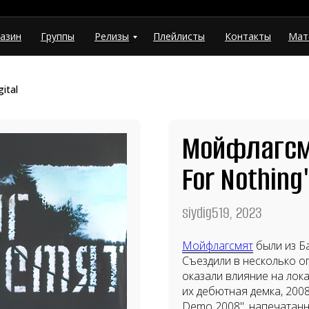
азин
Группы
Релизы
Плейлисты
Контакты
Мат
ital
Мойфлагсмя
For Nothing
siydig519, 2023
Мойфлагсмят
были из Б
Съездили в несколько о
оказали влияние на лока
их дебютная демка, 200
Demo 2008", напечатанн