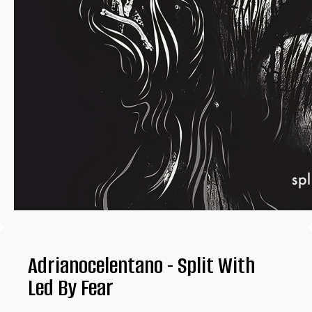
Панк-рок магазин
Adrianocelentano - Split With
Led By Fear
Винил
CD