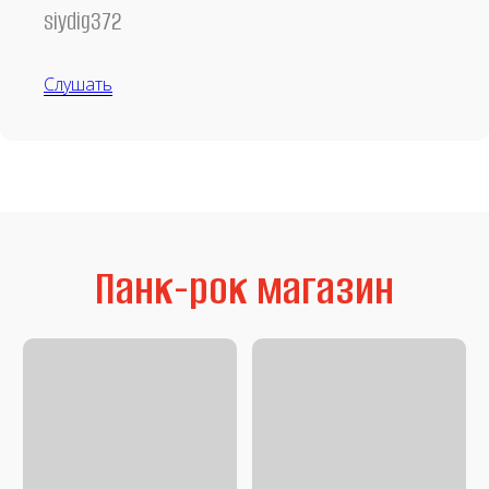
siydig372
Слушать
Аудиокассеты
Мерч
Литература
Second Hand