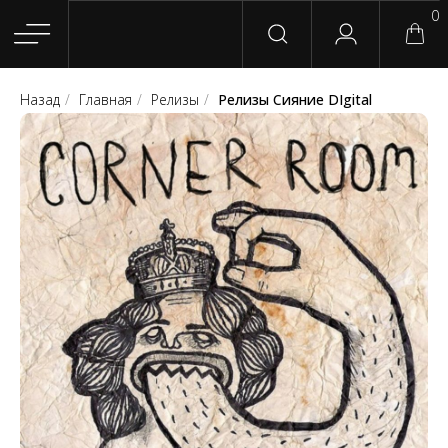
0
Назад
/
Главная
/
Релизы
/
Релизы Сияние DIgital
Главная
Магазин
Группы
Релизы
Плейлисты
Конт
Сотрудничество
Для покупателей
English