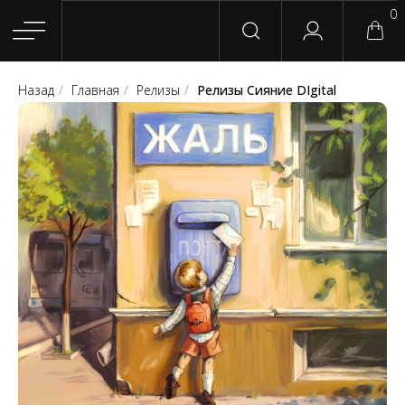
0
Назад
/
Главная
/
Релизы
/
Релизы Сияние DIgital
Главная
Магазин
Группы
Релизы
Плейлисты
Конт
Сотрудничество
Для покупателей
English