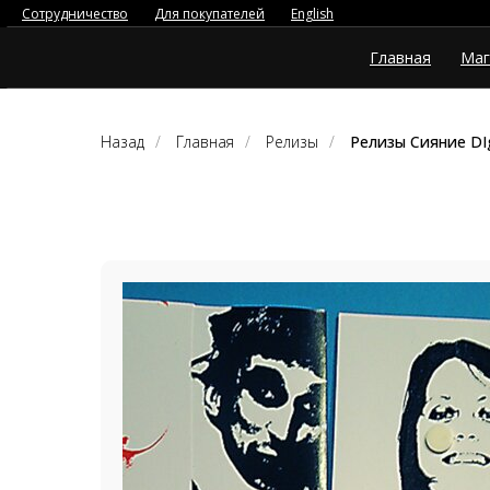
Сотрудничество
Для покупателей
English
Главная
Маг
Назад
/
Главная
/
Релизы
/
Релизы Сияние DIg