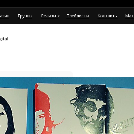
азин
Группы
Релизы
Плейлисты
Контакты
Мат
ital