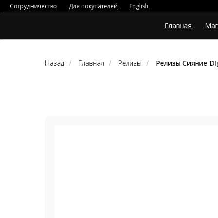
Сотрудничество
Для покупателей
English
Главная
Маг
Назад
/
Главная
/
Релизы
/
Релизы Сияние DIg