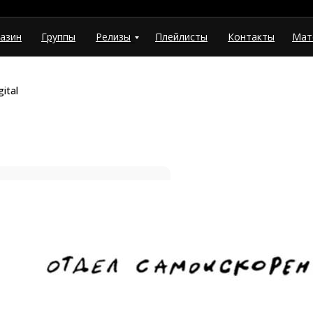
азин
Группы
Релизы
Плейлисты
Контакты
Мат
ital