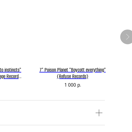
o instincts"
7" Poison Planet "Boycott everything"
rage Records
(Refuse Records)
Neanderthal
1 000
р.
Punk Records