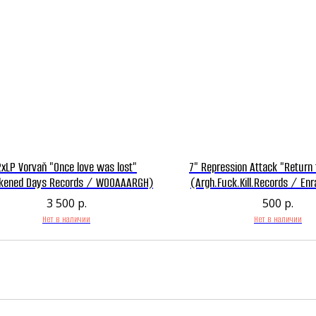
2xLP Vorvaň "Once love was lost"
7" Repression Attack "Return t
kened Days Records / WOOAAARGH)
(Argh.Fuck.Kill.Records / En
/ Insane Society Records / 
3 500
р.
500
р.
Stench / No Bread! / Total 
Нет в наличии
Нет в наличии
/ Vomit Label)