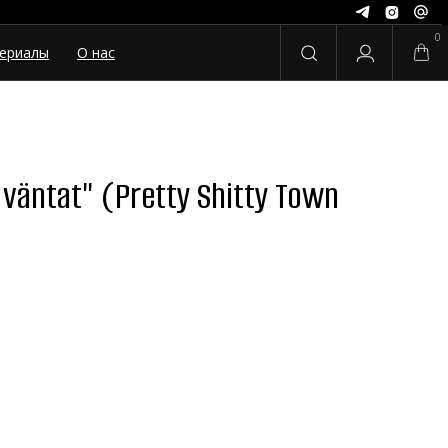
0
ериалы
О нас
 väntat" (Pretty Shitty Town