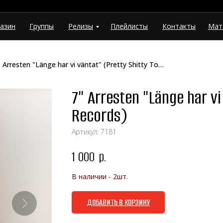
азин
Группы
Релизы
Плейлисты
Контакты
Мат
7" Arresten "Länge har vi väntat" (Pretty Shitty Town Records)
7" Arresten "Länge har vi
Records)
Артикул:
7181
1 000
р.
В наличии - 2шт.
ДОБАВИТЬ В КОРЗИНУ