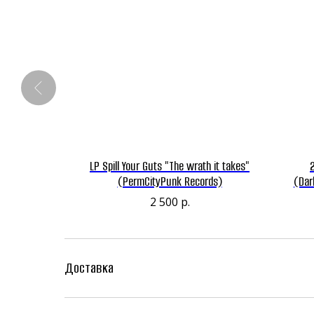
rto" (1000
LP Spill Your Guts "The wrath it takes"
 / Rise And
(PermCityPunk Records)
(Dar
ecords /
2 500
р.
livery /
Доставка