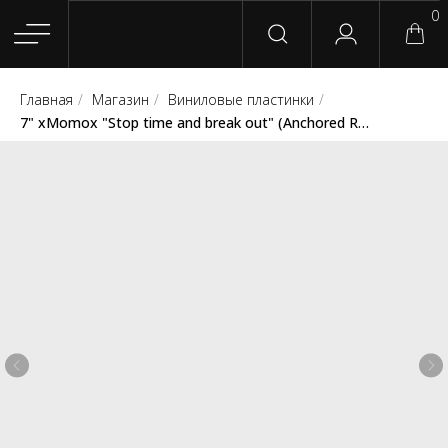
0
Главная
/
Магазин
/
Виниловые пластинки
/
Главная
Магазин
Группы
Релизы
Плейлисты
Конт
7" xMomox "Stop time and break out" (Anchored Records / Defiant Hearts)
Сотрудничество
Для покупателей
English