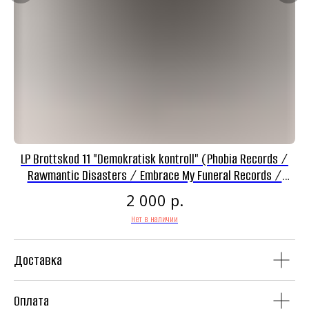
Панк-рок магазин
LP Brottskod 11 "Demokratisk kontroll" (Phobia Records /
L
Винил
CD
Rawmantic Disasters / Embrace My Funeral Records /
Headnoise Records)
р.
2 000
Нет в наличии
Доставка
Аудиокассеты
Мерч
Оплата