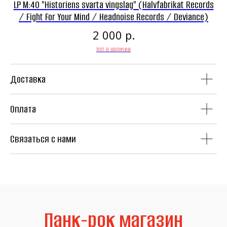
LP M:40 "Historiens svarta vingslag" (Halvfabrikat Records
L
/ Fight For Your Mind / Headnoise Records / Deviance)
р.
2 000
Нет в наличии
Аудиокассеты
Мерч
Доставка
Оплата
Литература
Second Hand
Связаться с нами