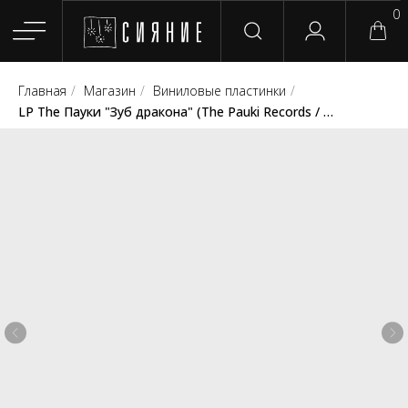
0
Главная
/
Магазин
/
Виниловые пластинки
/
Главная
Магазин
Группы
Релизы
Плейлисты
Конт
LP The Пауки "Зуб дракона" (The Pauki Records / VINYLCODES / Клюква Records / 1000 Travels To Noise / Лео Шенк: Фолк Рок / Xenomorph Delivery / KeffArt)
Сотрудничество
Для покупателей
English