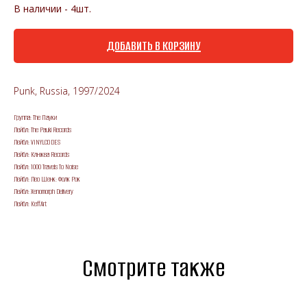
В наличии - 4шт.
ДОБАВИТЬ В КОРЗИНУ
Punk, Russia, 1997/2024
Группа: The Пауки
Лейбл: The Pauki Records
Лейбл: VINYLCODES
Лейбл: Клюква Records
Лейбл: 1000 Travels To Noise
Лейбл: Лео Шенк: Фолк Рок
Лейбл: Xenomorph Delivery
Лейбл: KeffArt
Смотрите также