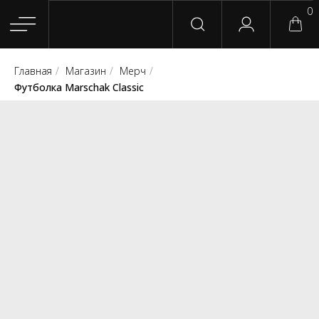
0
Главная
/
Магазин
/
Мерч
/
Главная
Магазин
Группы
Релизы
Плейлисты
Конт
Футболка Marschak Classic
Сотрудничество
Для покупателей
English