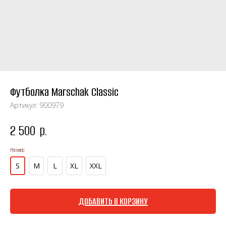
Футболка Marschak Classic
Артикул:
900979
2 500
р.
Размер
S
M
L
XL
XXL
ДОБАВИТЬ В КОРЗИНУ