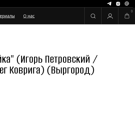
0
ериалы
О нас
ка" (Игорь Петровский /
ег Коврига) (Выргород)