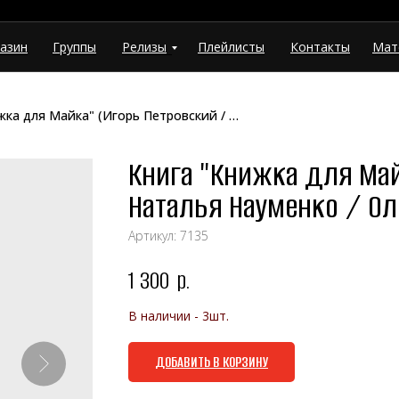
азин
Группы
Релизы
Плейлисты
Контакты
Мат
Книга "Книжка для Майка" (Игорь Петровский / Наталья Науменко / Олег Коврига) (Выргород)
Книга "Книжка для Май
Наталья Науменко / Ол
Артикул:
7135
1 300
р.
В наличии - 3шт.
ДОБАВИТЬ В КОРЗИНУ