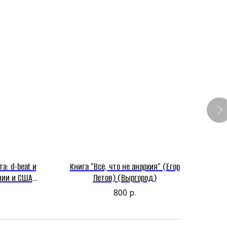
а: d-beat и
Книга "Всё, что не анархия" (Егор
Кни
нии и США"
Летов) (Выргород)
ельство
800
р.