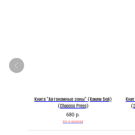
 история"
Книга "Автономные зоны" (Хаким Бей)
Книг
льство
(Chaosss Press)
(
680
р.
Нет в наличии