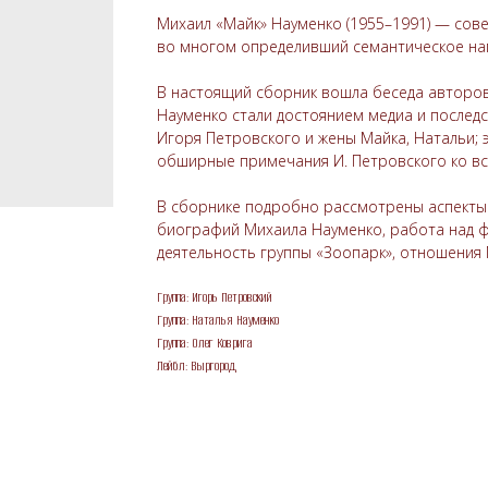
Михаил «Майк» Науменко (1955–1991) — совет
во многом определивший семантическое нап
В настоящий сборник вошла беседа авторов 
Науменко стали достоянием медиа и последс
Игоря Петровского и жены Майка, Натальи; э
обширные примечания И. Петровского ко в
В сборнике подробно рассмотрены аспекты 
биографий Михаила Науменко, работа над ф
деятельность группы «Зоопарк», отношения 
Группа: Игорь Петровский
Группа: Наталья Науменко
Группа: Олег Коврига
Лейбл: Выргород