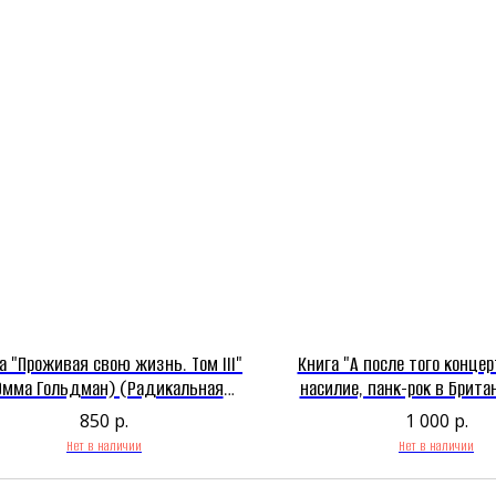
а "Проживая свою жизнь. Том III"
Книга "А после того концерт
Эмма Гольдман) (Радикальная
насилие, панк-рок в Брита
Теория и Практика)
(Тезз Робертс) (Издат
850
р.
1 000
р.
Сияние)
Нет в наличии
Нет в наличии