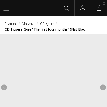
0
Главная
/
Магазин
/
CD-диски
/
Главная
Магазин
Группы
Релизы
Плейлисты
Конт
CD Tipper's Gore "The first four months" (Flat Black Records)
Сотрудничество
Для покупателей
English