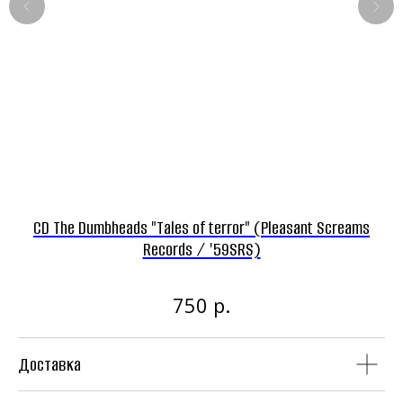
Панк-рок магазин
CD The Dumbheads "Tales of terror" (Pleasant Screams
CD
Винил
CD
Records / '59SRS)
р.
750
Доставка
Аудиокассеты
Мерч