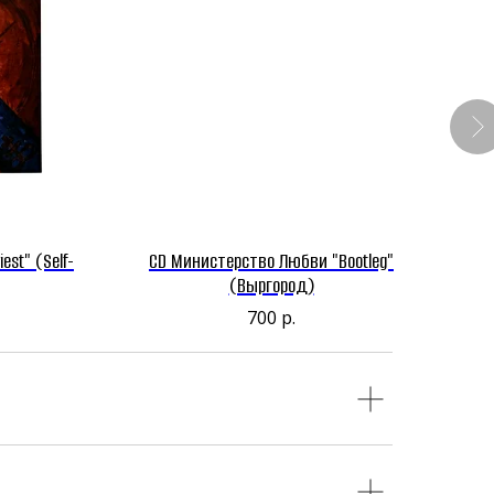
iest" (Self-
CD Министерство Любви "Bootleg"
(Выргород)
700
р.