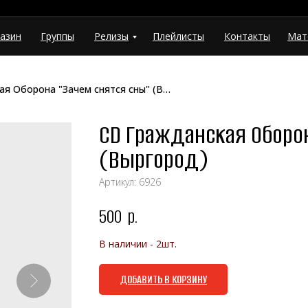
азин
Группы
Релизы
Плейлисты
Контакты
Мат
CD Гражданская Оборона "Зачем снятся сны" (Выргород)
CD Гражданская Оборон
(Выргород)
Артикул:
6926
500
р.
В наличии - 2шт.
ДОБАВИТЬ В КОРЗИНУ