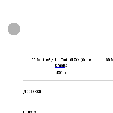
13" (Sleazy
CD Together! / The Truth Of XXX (Crime
CD M
s)
Chords)
400
р.
Доставка
Оплата