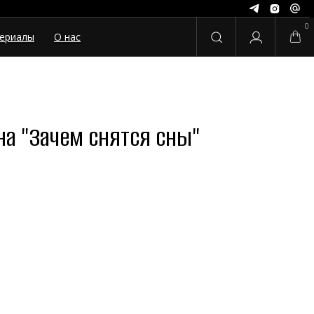
0
ериалы
О нас
а "Зачем снятся сны"