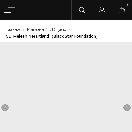
0
Главная
/
Магазин
/
CD-диски
/
Главная
Магазин
Группы
Релизы
Плейлисты
Конт
CD Meleeh "Heartland" (Black Star Foundation)
Сотрудничество
Для покупателей
English