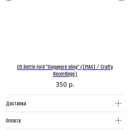
Панк-рок магазин
CD Bettie Ford "Singapore sling" ([PIAS] / Crafty
Винил
CD
Recordings)
р.
350
Доставка
Аудиокассеты
Мерч
Оплата