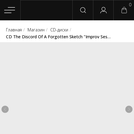
0
Главная
/
Магазин
/
CD-диски
/
Главная
Магазин
Группы
Релизы
Плейлисты
Конт
CD The Discord Of A Forgotten Sketch "Improv Session" (D7i Records / New Romance For Kids Records)
Сотрудничество
Для покупателей
English