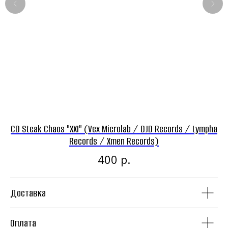
Панк-рок магазин
Винил
CD
CD Steak Chaos "XXI" (Vex Microlab / DJD Records / Lympha
C
Records / Xmen Records)
р.
400
Доставка
Аудиокассеты
Мерч
Оплата