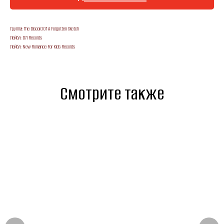
Группа: The Discord Of A Forgotten Sketch
Лейбл: D7i Records
Лейбл: New Romance For Kids Records
Смотрите также