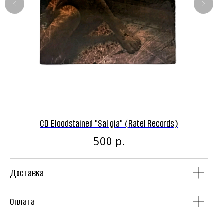
Панк-рок магазин
Винил
CD
CD Bloodstained "Saligia" (Ratel Records)
р.
500
Доставка
Аудиокассеты
Мерч
Оплата