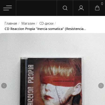
0
Главная
/
Магазин
/
CD-диски
/
Главная
Магазин
Группы
Релизы
Плейлисты
Конт
CD Reaccion Propia "Inercia somatica" (Resistencia Records)
Сотрудничество
Для покупателей
English