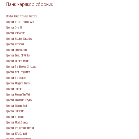
Панк-хардкор сборник
Лейбл: Killed For Less Records
Группа: In The Face Of War
Группа: Over It
Группа: Yellowcard
Группа: Nuclear Saturday
Группа: Hopesfall
Группа: Slow Reader
Группа: Dead Of Winter
Группа: Blueline Medic
Группа: The Bowels Of Judas
Группа: Not Long After
Группа: The Stereo
Группа: Megans Room
Группа: Spicolie
Группа: Poison The Well
Группа: Down On Hayley
Группа: Staring Back
Группа: Calibretto
Группа: 7-10 Split
Группа: Mock Orange
Группа: The Honour Recital
Группа: 80's Combat