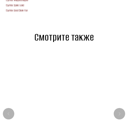
Группа: Whippersnapper
Группа: Spare Lead
Группа: Good Clean Fun
Смотрите также
Панк-рок магазин