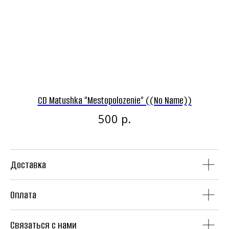
Винил
CD
CD Matushka "Mestopolozenie" ((No Name))
C
Аудиокассеты
Мерч
р.
500
Доставка
Литература
Second Hand
Оплата
Связаться с нами