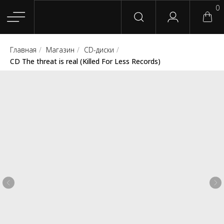
0
Главная
/
Магазин
/
CD-диски
/
Главная
Магазин
Группы
Релизы
Плейлисты
Конт
CD The threat is real (Killed For Less Records)
Сотрудничество
Для покупателей
English