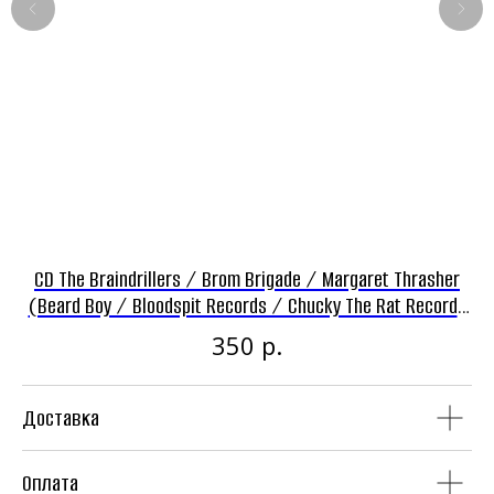
Панк-рок магазин
Винил
CD
CD The Braindrillers / Brom Brigade / Margaret Thrasher
(Beard Boy / Bloodspit Records / Chucky The Rat Records
/ Fast'N'Easy / Love Pills And Whiskey Records / Mu-Hu-Hu
р.
350
/ Дешево И Сердито)
Доставка
Аудиокассеты
Мерч
Оплата