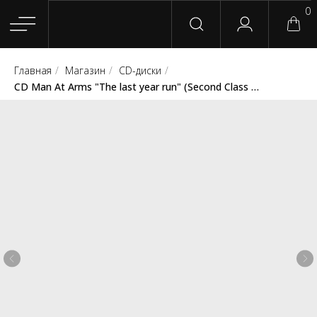
0
Главная
/
Магазин
/
CD-диски
/
Главная
Магазин
Группы
Релизы
Плейлисты
Конт
CD Man At Arms "The last year run" (Second Class Kids Records)
Сотрудничество
Для покупателей
English