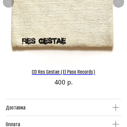
Панк-рок магазин
Винил
CD
CD Res Gestae (El Paso Records)
р.
400
Доставка
Аудиокассеты
Мерч
Оплата