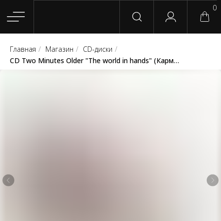
0
Главная
/
Магазин
/
CD-диски
/
Главная
Магазин
Группы
Релизы
Плейлисты
Конт
CD Two Minutes Older "The world in hands" (Карма Мира Records)
Сотрудничество
Для покупателей
English