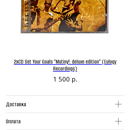
Панк-рок магазин
2xCD Set Your Goals "Mutiny!: deluxe edition" (Eulogy
Винил
CD
Recordings)
р.
1 500
Доставка
Аудиокассеты
Мерч
Оплата