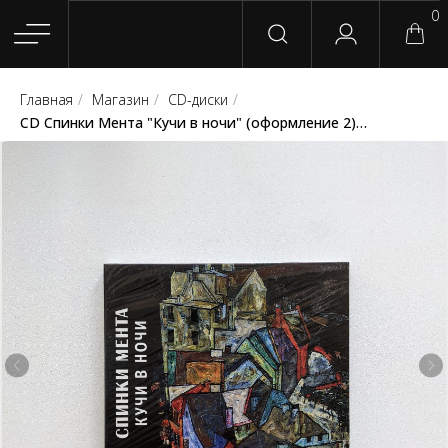
0
Главная
/
Магазин
/
CD-диски
/
Главная
Магазин
Группы
Релизы
Плейлисты
Конт
CD Спинки Мента "Кучи в ночи" (оформление 2) (Выргород)
Сотрудничество
Для покупателей
English