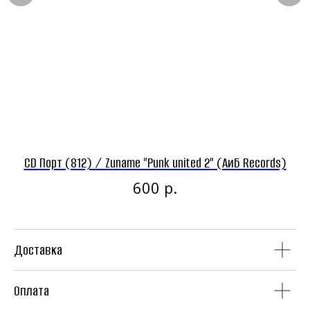
Панк-рок магазин
Винил
CD
CD Порт (812) / Zuname "Punk united 2" (АиБ Records)
C
р.
600
Доставка
Аудиокассеты
Мерч
Оплата