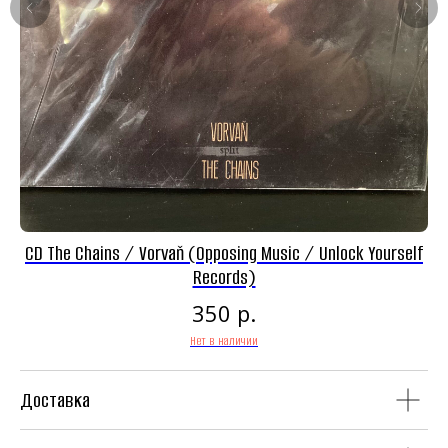
Панк-рок магазин
CD The Chains / Vorvaň (Opposing Music / Unlock Yourself
Винил
CD
Records)
р.
350
Нет в наличии
Доставка
Аудиокассеты
Мерч