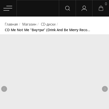
0
Главная
/
Магазин
/
CD-диски
/
Главная
Магазин
Группы
Релизы
Плейлисты
Конт
CD Me Not Me "Внутри" (Drink And Be Merry Records)
Сотрудничество
Для покупателей
English