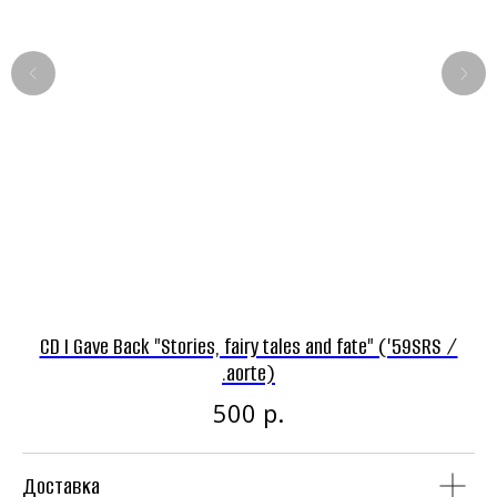
Панк-рок магазин
Винил
CD
CD I Gave Back "Stories, fairy tales and fate" ('59SRS /
.aorte)
р.
500
Аудиокассеты
Мерч
Доставка