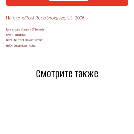
Hardcore/Post Rock/Shoegaze, US, 2006
Группа: Mass Movement Of The Moth
Группа: The Catalyst
Лейбл: The Perpetual Motion Machine
Лейбл: Electric Human Project
Смотрите также