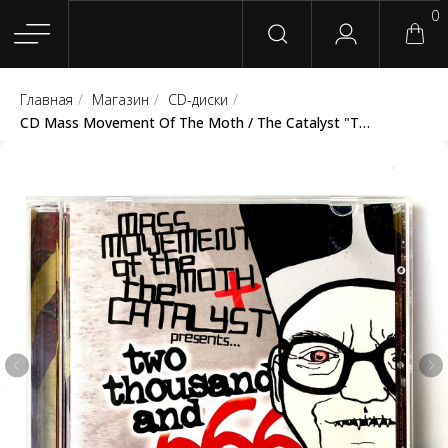
0
Главная
/
Магазин
/
CD-диски
/
Главная
Магазин
Группы
Релизы
Плейлисты
Конт
CD Mass Movement Of The Moth / The Catalyst "Two thousand and 666" (The Perpetual Motion Machine / Electric Human Project)
Сотрудничество
Для покупателей
English