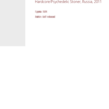
Hardcore/Psychedelic Stoner, Russia, 2011
Группа: TOTR
Лейбл: Self-released