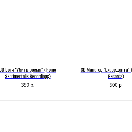
CD Боги "Убить время" (Homo
CD Манагер "Бхаведанта" (B
Sentimentalis Recordings)
Records)
350
р.
500
р.