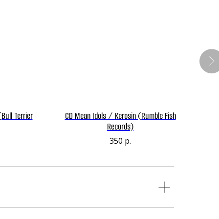
ull Terrier
CD Mean Idols / Kerosin (Rumble Fish
C
Records)
350
р.