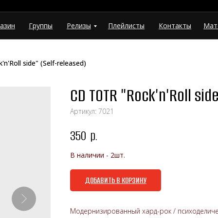
азин
Группы
Релизы
Плейлисты
Контакты
Мат
'Roll side" (Self-released)
CD TOTR "Rock'n'Roll sid
Артикул:
7021
350
р.
В наличии - 2шт.
ДОБАВИТЬ В КОРЗИНУ
Модернизированный хард-рок / психоделиче