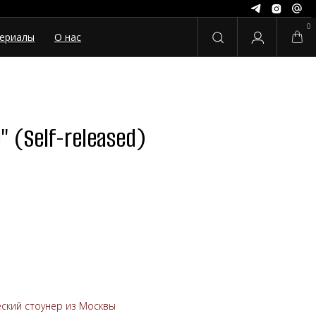
0
ериалы
О нас
e" (Self-released)
ский стоунер из Москвы