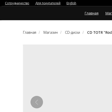
Сотрудничество
Для покупателей
English
Главная
Маг
Главная
/
Магазин
/
CD-диски
/
CD TOTR "Rock'n