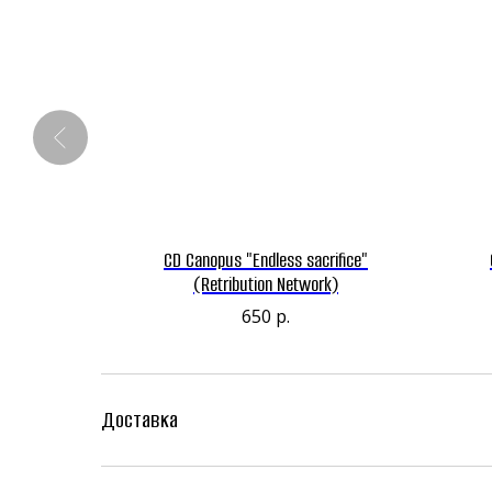
here" (Raw
CD Canopus "Endless sacrifice"
cords)
(Retribution Network)
650
р.
Доставка