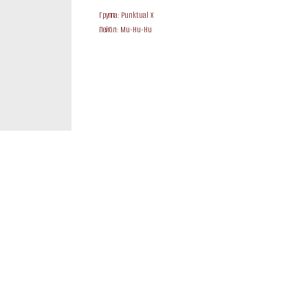
Группа: Punktual X
Лейбл: Mu-Hu-Hu