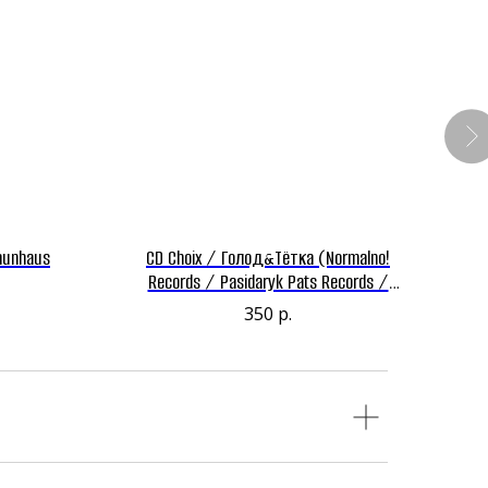
aunhaus
CD Choix / Голод&Тётка (Normalno!
Records / Pasidaryk Pats Records /
Street Beat Records / Beard Boy Distro /
350
р.
Crime Chords / Flatline / Ghetto Rock
Records)