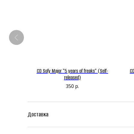
CD Sofy Major "5 years of freaks" (Self-
CD
released)
350
р.
Доставка