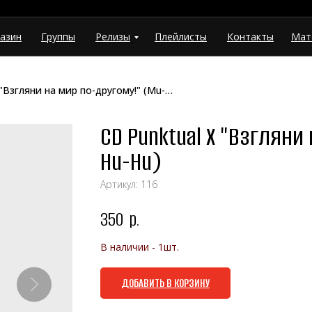
азин
Группы
Релизы
Плейлисты
Контакты
Мат
CD Punktual X ‎"Взгляни на мир по-другому!" (Mu-Hu-Hu)
CD Punktual X ‎"Взгляни
Hu-Hu)
Артикул:
116
350
р.
В наличии - 1шт.
ДОБАВИТЬ В КОРЗИНУ