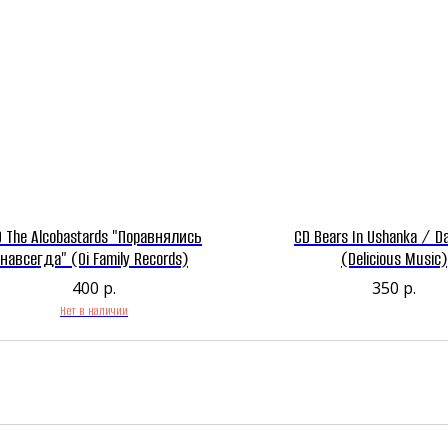
 The Alcobastards "Поравнялись
CD Bears In Ushanka / D
навсегда" (Oi Family Records)
(Delicious Music)
400
р.
350
р.
Нет в наличии