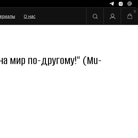
0
ериалы
О нас
 на мир по-другому!" (Mu-