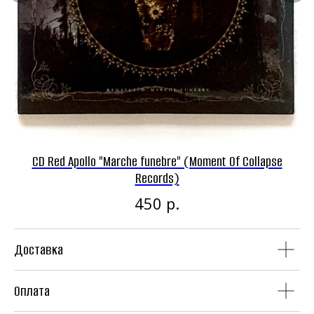
Панк-рок магазин
CD Red Apollo "Marche funebre" (Moment Of Collapse
Винил
CD
Records)
р.
450
Доставка
Аудиокассеты
Мерч
Оплата