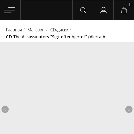
0
Главная
/
Магазин
/
CD-диски
/
Главная
Магазин
Группы
Релизы
Плейлисты
Конт
CD The Assassinators "Sigt efter hjertet" (Alerta Antifascista / Rebel Scene)
Сотрудничество
Для покупателей
English