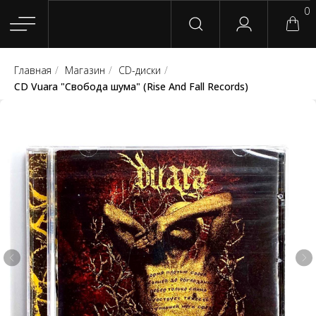
0
Главная
/
Магазин
/
CD-диски
/
Главная
Магазин
Группы
Релизы
Плейлисты
Конт
CD Vuara "Свобода шума" (Rise And Fall Records)
Сотрудничество
Для покупателей
English