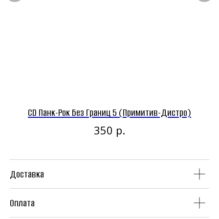
Панк-рок магазин
CD Панк-Рок Без Границ 5 (Примитив-Дистро)‎
CD
Винил
CD
р.
350
Доставка
Аудиокассеты
Мерч
Оплата