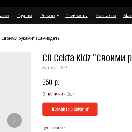
азин
Группы
Релизы
Плейлисты
Контакты
Мат
 "Своими руками" (Самиздат)
CD Cekta Kidz "Своими
Артикул:
300
350
р.
В наличии - 2шт.
ДОБАВИТЬ В КОРЗИНУ
Группа: Cekta Kidz