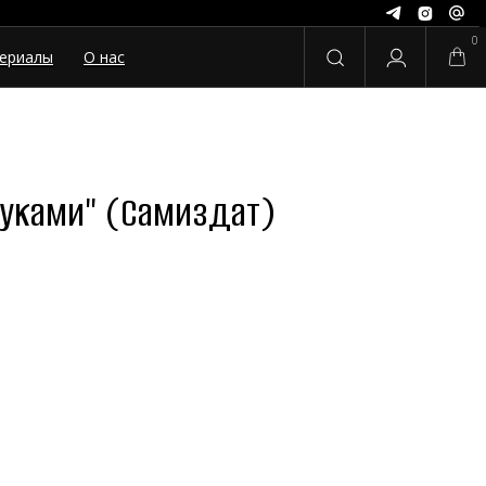
0
ериалы
О нас
 руками" (Самиздат)