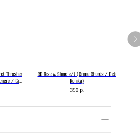
ret Thrasher
CD Rise & Shine s/t (Crime Chords / Deti
teners / Give
Konika)
350
р.