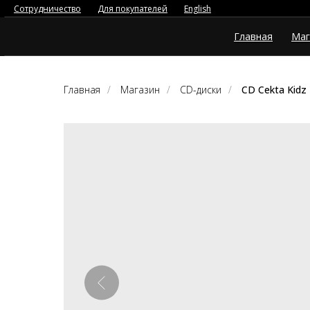
Сотрудничество
Для покупателей
English
Главная
Маг
Главная
/
Магазин
/
CD-диски
/
CD Cekta Kidz