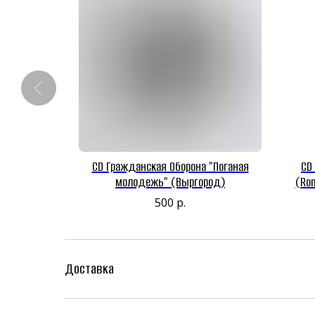
rt punk zine
CD Гражданская Оборона "Поганая
CD 
Label)
молодежь" (Выргород)
(Rom
500
р.
Доставка