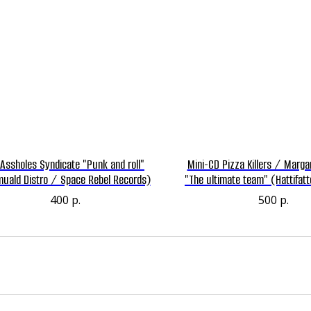
Assholes Syndicate "Punk and roll"
Mini-CD Pizza Killers / Marga
uald Distro / Space Rebel Records)
"The ultimate team" (Hattifat
x Blood)
400
р.
500
р.