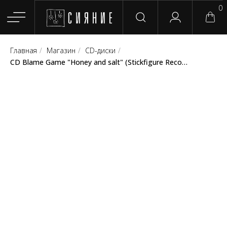
0
Главная
/
Магазин
/
CD-диски
/
Главная
Магазин
Группы
Релизы
Плейлисты
Конт
CD Blame Game "Honey and salt" (Stickfigure Records)
Сотрудничество
Для покупателей
English