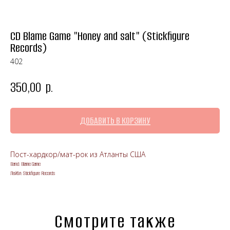
CD Blame Game "Honey and salt" (Stickfigure
Records)
402
350,00
р.
ДОБАВИТЬ В КОРЗИНУ
Пост-хардкор/мат-рок из Атланты США
Band: Blame Game
Лейбл: Stickfigure Records
Смотрите также
Панк-рок магазин