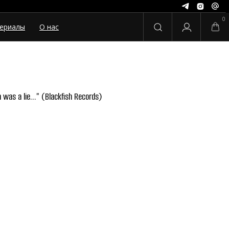
0
ериалы
О нас
 was a lie..." (Blackfish Records)