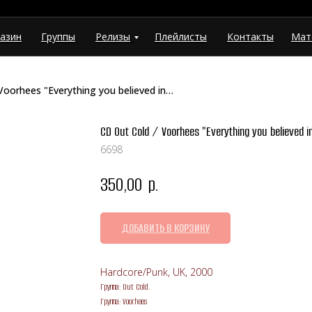
азин
Группы
Релизы
Плейлисты
Контакты
Мат
CD Out Cold / Voorhees "Everything you believed in was a lie..." (Blackfish Records)
CD Out Cold / Voorhees "Everything you believed in
6698
350,00
р.
ДОБАВИТЬ В КОРЗИНУ
Hardcore/Punk, UK, 2000
Группа: Out Cold.
Группа: Voorhees