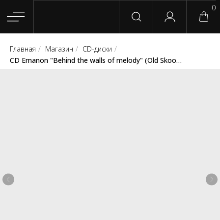
0
Главная
/
Магазин
/
CD-диски
/
Главная
Магазин
Группы
Релизы
Плейлисты
Конт
CD Emanon "Behind the walls of melody" (Old Skool Kids Records)
Сотрудничество
Для покупателей
English