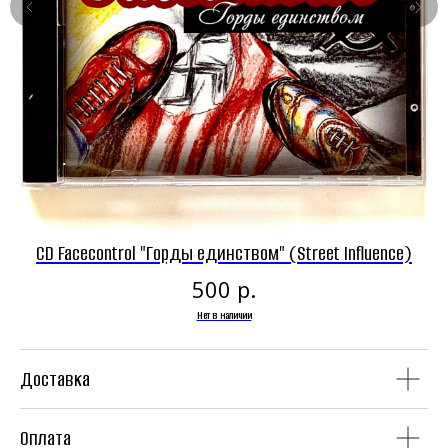
Панк-рок магазин
Винил
CD
CD Facecontrol "Горды единством" (Street Influence)
р.
500
Нет в наличии
Доставка
Аудиокассеты
Мерч
Оплата