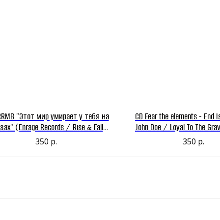
RRMB "Этот мир умирает у тебя на
CD Fear the elements - End I
зах" (Enrage Records / Rise & Fall
John Doe / Loyal To The Grav
Records / Каравай Диайвай)
(Village Kids Record
350
р.
350
р.