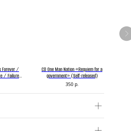
s Forever /
CD One Man Nation ‎«Requiem for a
CD
e / Failure
government» (Self-released)
(Rum
s)
350
р.