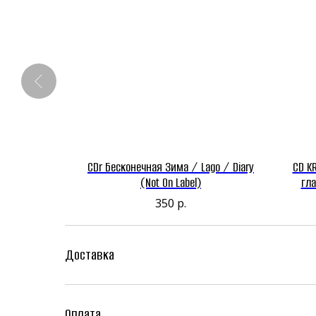
e highest
CDr Бесконечная Зима / Lago / Diary
CD K
)
(Not On Label)
гла
350
р.
Доставка
Оплата