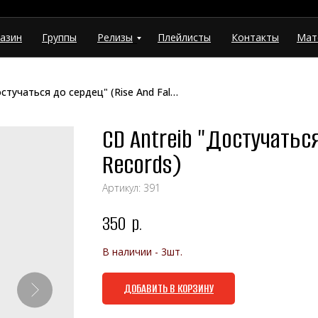
азин
Группы
Релизы
Плейлисты
Контакты
Мат
CD Antreib "Достучаться до сердец" (Rise And Fall Records)
CD Antreib "Достучаться
Records)
Артикул:
391
350
р.
В наличии - 3шт.
ДОБАВИТЬ В КОРЗИНУ