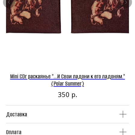
Панк-рок магазин
Винил
CD
Mini CDr раскаянье "...И Свои ладони к его ладоням."
(Polar Summer)
р.
350
Доставка
Аудиокассеты
Мерч
Оплата