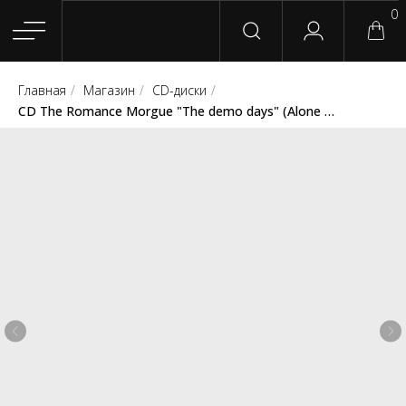
0
Главная
/
Магазин
/
CD-диски
/
Главная
Магазин
Группы
Релизы
Плейлисты
Конт
CD The Romance Morgue "The demo days" (Alone Records)
Сотрудничество
Для покупателей
English