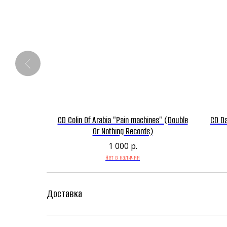
ntra" (Kob
CD Colin Of Arabia "Pain machines" (Double
CD Da
ecords)
Or Nothing Records)
1 000
р.
Нет в наличии
Доставка