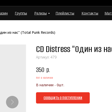
азин
Группы
Релизы
Плейлисты
Контакты
Мат
дин из нас" (Total Punk Records)
CD Distress "Один из на
Артикул:
479
350
р.
Нет в наличии
В наличии - 0шт.
СООБЩИТЬ О ПОСТУПЛЕНИИ