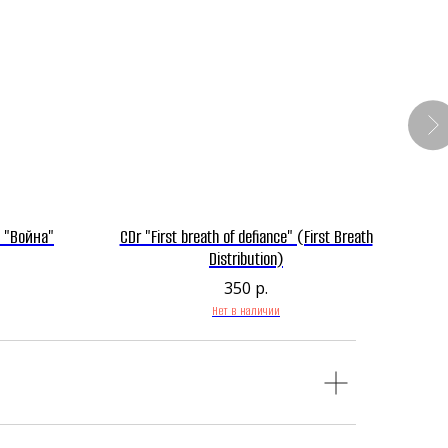
 "Война"
CDr "First breath of defiance" (First Breath
Distribution)
350
р.
Нет в наличии