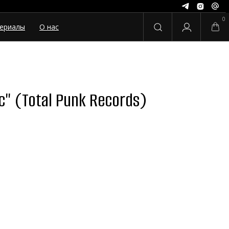
0
ериалы
О нас
с" (Total Punk Records)