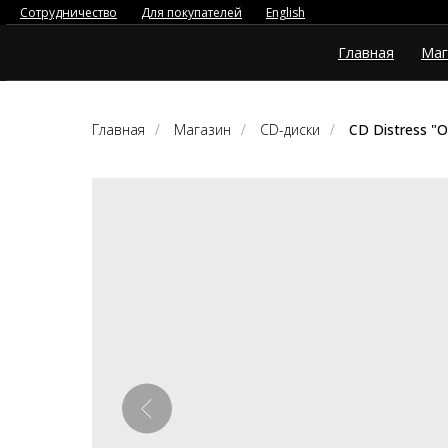
Сотрудничество
Для покупателей
English
Главная
Маг
Главная
/
Магазин
/
CD-диски
/
CD Distress "О