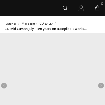
0
Главная
/
Магазин
/
CD-диски
/
Главная
Магазин
Группы
Релизы
Плейлисты
Конт
CD Mid Carson July "Ten years on autopilot" (Workshop Records)
Сотрудничество
Для покупателей
English