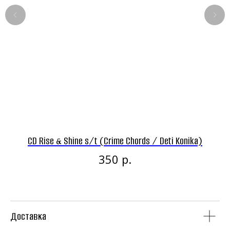
Панк-рок магазин
CD Rise & Shine s/t (Crime Chords / Deti Konika)
CD
Винил
CD
р.
350
Доставка
Аудиокассеты
Мерч